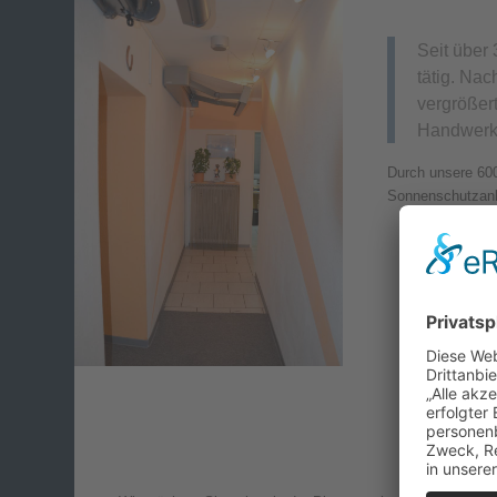
Seit über
tätig. Nac
vergrößer
Handwerks
Durch unsere 600
Sonnenschutzanla