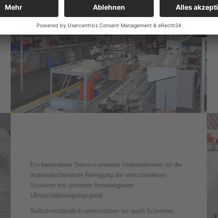
Ein besonderer Service unseres Unternehmens ist die
materialschonende Reinigung der verschiedenen
Systeme mit unserem firmeneigenen
Ultraschallreinigungsgerät.
Selbstverständlich unterstützen wir auch Schreiner,