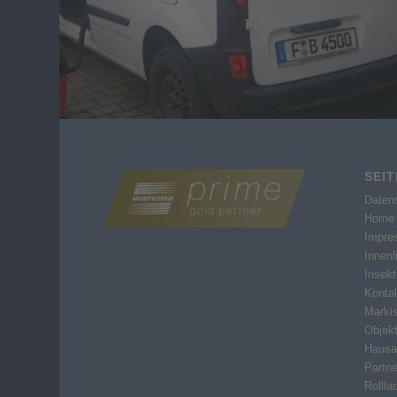
SEI
Daten
Home
Impre
Innen
Insek
Konta
Markis
Objek
Hausa
Partne
Rollla