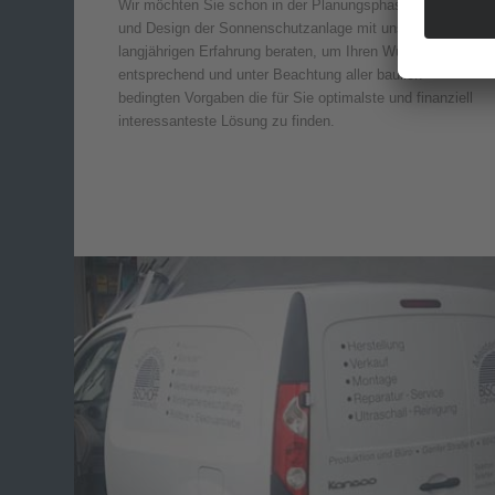
Wir möchten Sie schon in der Planungsphase über Art
und Design der Sonnenschutzanlage mit unserer
langjährigen Erfahrung beraten, um Ihren Wünschen
entsprechend und unter Beachtung aller baulich
bedingten Vorgaben die für Sie optimalste und finanziell
interessanteste Lösung zu finden.