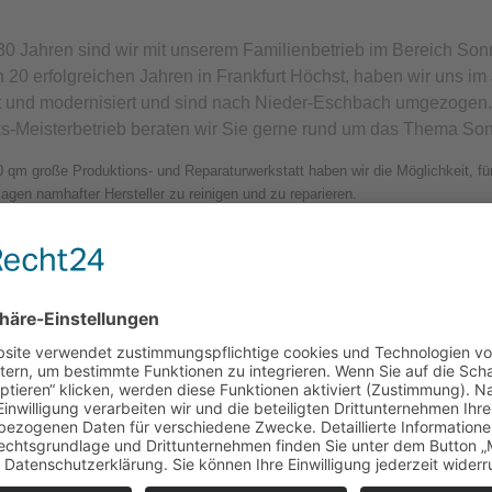
 30 Jahren sind wir mit unserem Familienbetrieb im Bereich So
h 20 erfolgreichen Jahren in Frankfurt Höchst, haben wir uns i
t und modernisiert und sind nach Nieder-Eschbach umgezogen.
-Meisterbetrieb beraten wir Sie gerne rund um das Thema So
 qm große Produktions- und Reparaturwerkstatt haben wir die Möglichkeit, fü
gen namhafter Hersteller zu reinigen und zu reparieren.