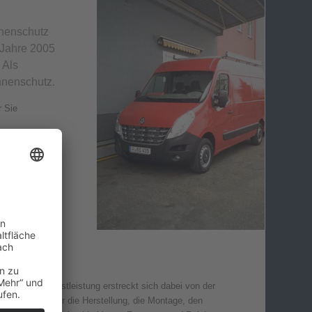
nnenschutz
m Jahre 2005
 Als
nnenschutz.
r Sie
Unsere Dienstleistung erstreckt sich dabei von der
Planung über die Herstellung, die Montage, den