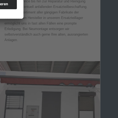
Wartungsservice bis hin zur Reparatur und Reinigung
sowie der eventuell anfallenden Ersatzteilbeschaffung.
Ein riesen Sortiment aller gängigen Fabrikate der
verschiedenen Hersteller in unserem Ersatzteillager
ermöglicht uns in fast allen Fällen eine prompte
Erledigung. Bei Neumontage entsorgen wir
selbstverständlich auch gerne Ihre alten, ausrangierten
Anlagen.