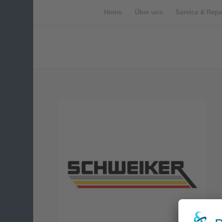
Home
Über uns
Service & Repa