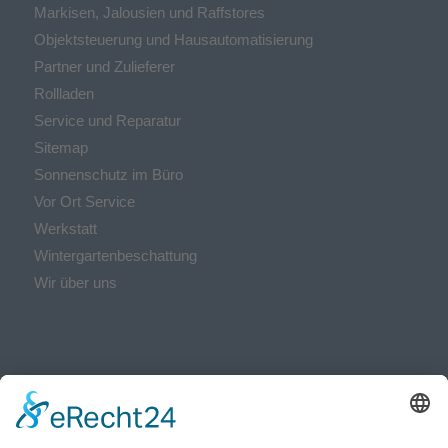
Markisen, Jalousien und Raffstores
Objektsteuerung und Hausautomatisierung
Partner und Zulieferer
Rollladen
Service und Reparatur
Sitemap
Sonnenschutz im Büro
Vor Ort Service
Werkstatt
Wintergartenbeschattung
Wir über uns
ÖFFNUNGSZEITEN:
Montag bis Donnerstag:
07:30 – 16:00 Uhr